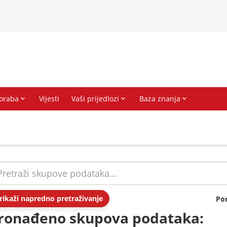
rikaži napredno pretraživanje
Po
ronađeno skupova podataka: