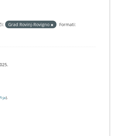
či:
Grad Rovinj-Rovigno
Formati:
025.
I-jа
).