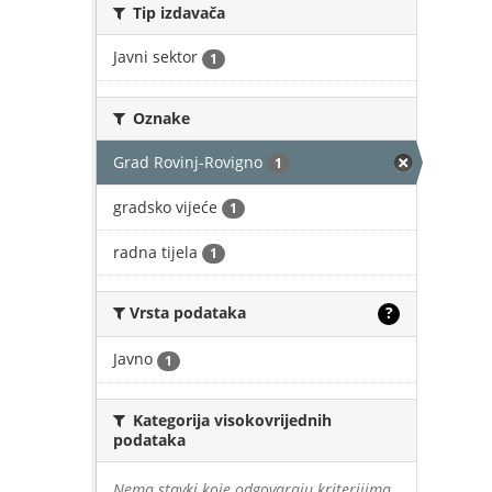
Tip izdavača
Javni sektor
1
Oznake
Grad Rovinj-Rovigno
1
gradsko vijeće
1
radna tijela
1
Vrsta podataka
?
Javno
1
Kategorija visokovrijednih
podataka
Nema stavki koje odgovaraju kriterijima