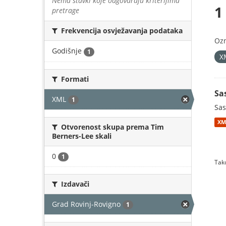
Nema stavki koje odgovaraju kriterijima
1
pretrage
Frekvencija osvježavanja podataka
Oz
Godišnje
1
X
Formati
Sa
XML
1
Sas
XM
Otvorenost skupa prema Tim
Berners-Lee skali
0
1
Tako
Izdavači
Grad Rovinj-Rovigno
1