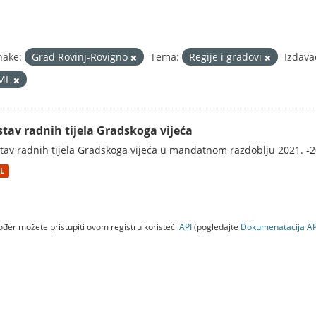
nake:
Grad Rovinj-Rovigno
Tema:
Regije i gradovi
Izdava
ML
stav radnih tijela Gradskoga vijeća
tav radnih tijela Gradskoga vijeća u mandatnom razdoblju 2021. -2
L
đer možete pristupiti ovom registru koristeći
API
(pogledajte
Dokumenаtаcijа AP