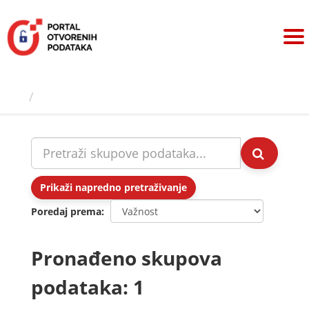
Preskoči
na
sadržaj
Skupovi podаtаkа
Prikaži napredno pretraživanje
Poredaj prema
Pronađeno skupova
podataka: 1