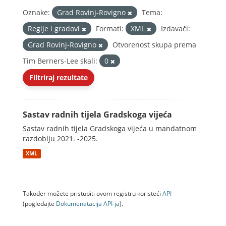
Oznake:
Grad Rovinj-Rovigno
Tema:
Regije i gradovi
Formati:
XML
Izdavači:
Grad Rovinj-Rovigno
Otvorenost skupa prema
Tim Berners-Lee skali:
0
Filtriraj rezultate
Sastav radnih tijela Gradskoga vijeća
Sastav radnih tijela Gradskoga vijeća u mandatnom
razdoblju 2021. -2025.
XML
Također možete pristupiti ovom registru koristeći
API
(pogledajte
Dokumenаtаcijа API-jа
).