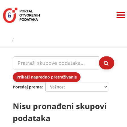
Preskoči
na
sadržaj
Skupovi podаtаkа
Prikaži napredno pretraživanje
Poredaj prema
Nisu pronađeni skupovi
podataka