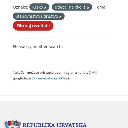
Oznake:
Krško
utjecaj na okoliš
Tema:
Stanovništvo i društvo
Filtriraj rezultate
Please try another search.
Također možete pristupiti ovom registru koristeći
API
(pogledajte
Dokumenаtаcijа API-jа
).