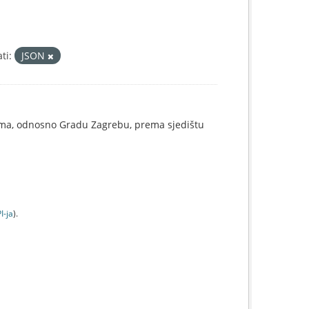
ti:
JSON
ama, odnosno Gradu Zagrebu, prema sjedištu
I-jа
).