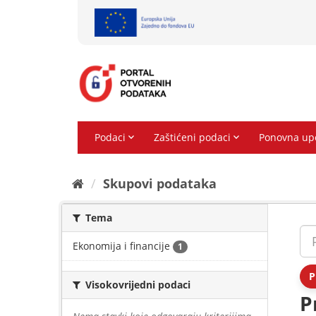
Preskoči
na
sadržaj
Skupovi podаtаkа
Tema
Ekonomija i financije
1
P
Visokovrijedni podaci
P