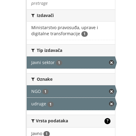
pretrage
Izdavači
Ministarstvo pravosuđa, uprave i
digitalne transformacije
1
Tip izdavača
Javni sektor
1
Oznake
NGO
1
udruge
1
Vrsta podataka
?
Javno
1