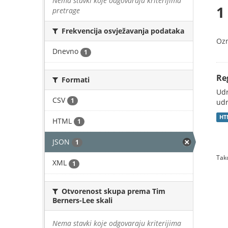
Nema stavki koje odgovaraju kriterijima
1
pretrage
Frekvencija osvježavanja podataka
Oz
Dnevno
1
Re
Formati
Udr
CSV
1
udr
HT
HTML
1
JSON
1
Tako
XML
1
Otvorenost skupa prema Tim
Berners-Lee skali
Nema stavki koje odgovaraju kriterijima