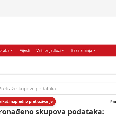
rikaži napredno pretraživanje
Po
ronađeno skupova podataka: