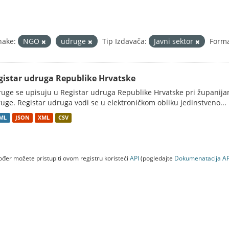
nake:
NGO
udruge
Tip Izdavača:
Javni sektor
Forma
gistar udruga Republike Hrvatske
uge se upisuju u Registar udruga Republike Hrvatske pri županij
uge. Registar udruga vodi se u elektroničkom obliku jedinstveno...
ML
JSON
XML
CSV
đer možete pristupiti ovom registru koristeći
API
(pogledajte
Dokumenаtаcijа AP