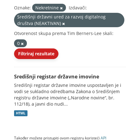
Oznake:
Nekretnine
Izdavači:
Središnji državni ured za razvoj digitalnog
društva (NEAKTIVAN)
Otvorenost skupa prema Tim Berners-Lee skali:
0
Filtriraj rezultate
Središnji registar državne imovine
Središnji registar državne imovine uspostavljen je i
vodi se sukladno odredbama Zakona o Središnjem
registru državne imovine („Narodne novine“, br.
112/18), a javni dio nudi...
HTML
Također možete pristupiti ovom registru koristeći
API