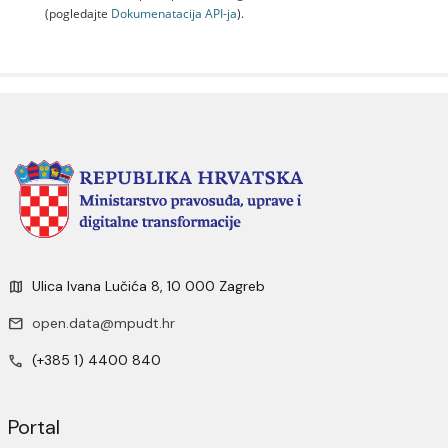
(pogledajte
Dokumenаtаcijа API-jа
).