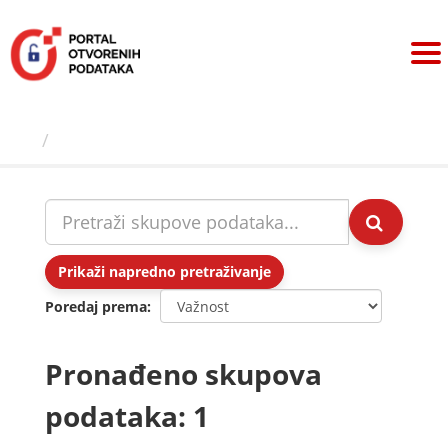
Preskoči
na
sadržaj
Skupovi podаtаkа
Prikaži napredno pretraživanje
Poredaj prema
Pronađeno skupova
podataka: 1