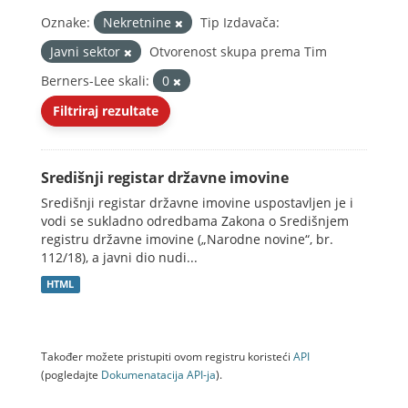
Oznake:
Nekretnine
Tip Izdavača:
Javni sektor
Otvorenost skupa prema Tim
Berners-Lee skali:
0
Filtriraj rezultate
Središnji registar državne imovine
Središnji registar državne imovine uspostavljen je i
vodi se sukladno odredbama Zakona o Središnjem
registru državne imovine („Narodne novine“, br.
112/18), a javni dio nudi...
HTML
Također možete pristupiti ovom registru koristeći
API
(pogledajte
Dokumenаtаcijа API-jа
).