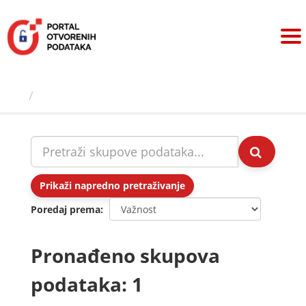
Preskoči
na
sadržaj
Skupovi podаtаkа
Prikaži napredno pretraživanje
Poredaj prema
Pronađeno skupova
podataka: 1