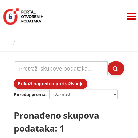
Preskoči
na
sadržaj
Skupovi podаtаkа
Prikaži napredno pretraživanje
Poredaj prema
Pronađeno skupova
podataka: 1