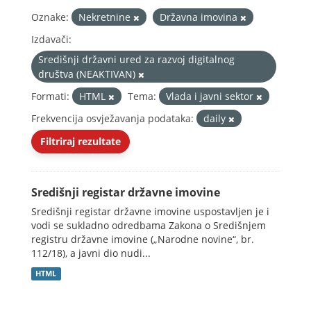
Oznake:
Nekretnine
Državna imovina
Izdavači:
Središnji državni ured za razvoj digitalnog
društva (NEAKTIVAN)
Formati:
HTML
Tema:
Vlada i javni sektor
Frekvencija osvježavanja podataka:
daily
Filtriraj rezultate
Središnji registar državne imovine
Središnji registar državne imovine uspostavljen je i
vodi se sukladno odredbama Zakona o Središnjem
registru državne imovine („Narodne novine“, br.
112/18), a javni dio nudi...
HTML