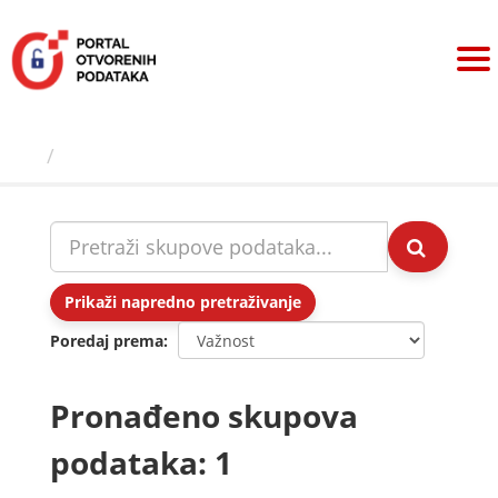
Preskoči
na
sadržaj
Skupovi podаtаkа
Prikaži napredno pretraživanje
Poredaj prema
Pronađeno skupova
podataka: 1