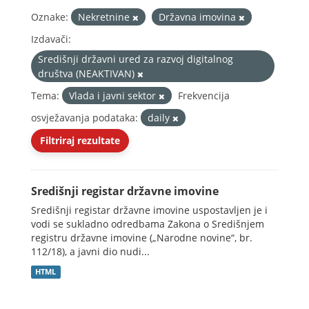
Oznake:
Nekretnine
Državna imovina
Izdavači:
Središnji državni ured za razvoj digitalnog
društva (NEAKTIVAN)
Tema:
Vlada i javni sektor
Frekvencija
osvježavanja podataka:
daily
Filtriraj rezultate
Središnji registar državne imovine
Središnji registar državne imovine uspostavljen je i
vodi se sukladno odredbama Zakona o Središnjem
registru državne imovine („Narodne novine“, br.
112/18), a javni dio nudi...
HTML