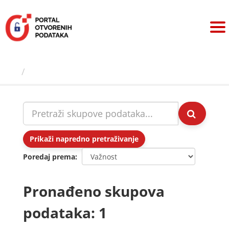
Preskoči
na
sadržaj
Skupovi podаtаkа
Prikaži napredno pretraživanje
Poredaj prema
Pronađeno skupova
podataka: 1