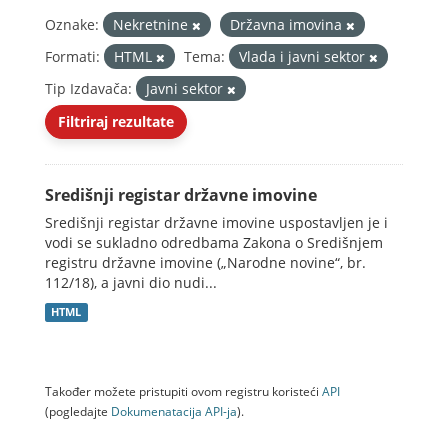
Oznake:
Nekretnine
Državna imovina
Formati:
HTML
Tema:
Vlada i javni sektor
Tip Izdavača:
Javni sektor
Filtriraj rezultate
Središnji registar državne imovine
Središnji registar državne imovine uspostavljen je i
vodi se sukladno odredbama Zakona o Središnjem
registru državne imovine („Narodne novine“, br.
112/18), a javni dio nudi...
HTML
Također možete pristupiti ovom registru koristeći
API
(pogledajte
Dokumenаtаcijа API-jа
).