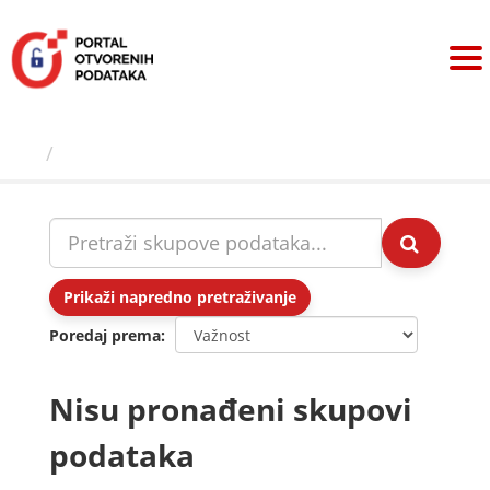
Preskoči
na
sadržaj
Skupovi podаtаkа
Prikaži napredno pretraživanje
Poredaj prema
Nisu pronađeni skupovi
podataka