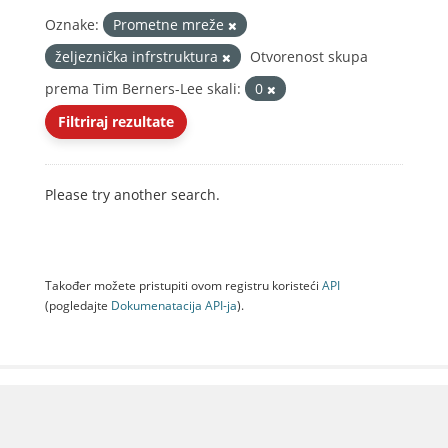
Oznake:
Prometne mreže
željeznička infrstruktura
Otvorenost skupa
prema Tim Berners-Lee skali:
0
Filtriraj rezultate
Please try another search.
Također možete pristupiti ovom registru koristeći
API
(pogledajte
Dokumenаtаcijа API-jа
).