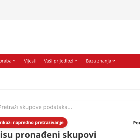
rikaži napredno pretraživanje
Po
isu pronađeni skupovi