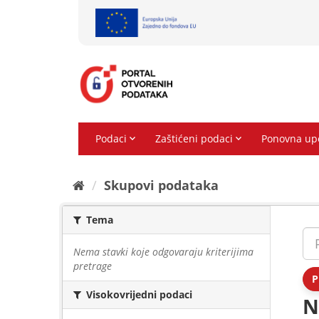
Preskoči
na
sadržaj
Skupovi podаtаkа
Tema
Nema stavki koje odgovaraju kriterijima
pretrage
P
Visokovrijedni podaci
N