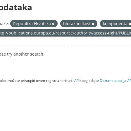
odataka
nake:
Republika Hrvatska
bioraznolikost
komponenta
ttp://publications.europa.eu/resource/authority/access-right/PUBL
ase try another search.
đer možete pristupiti ovom registru koristeći
API
(pogledajte
Dokumenаtаcijа AP