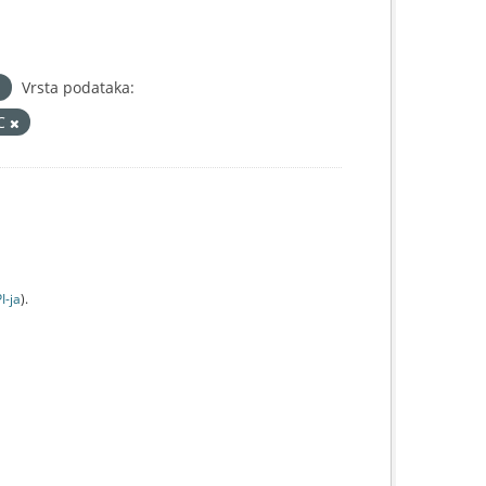
Vrsta podataka:
IC
I-jа
).