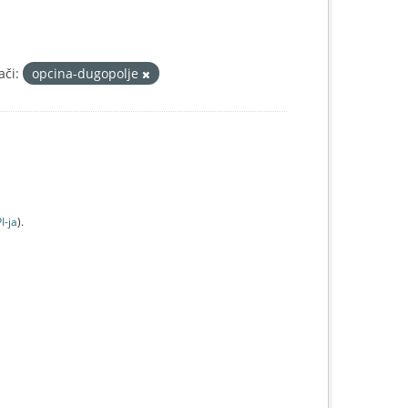
ači:
opcina-dugopolje
I-jа
).