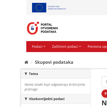
Preskoči
na
sadržaj
Skupovi podаtаkа
Tema
Nema stavki koje odgovaraju kriterijima
pretrage
P
Visokovrijedni podaci
N