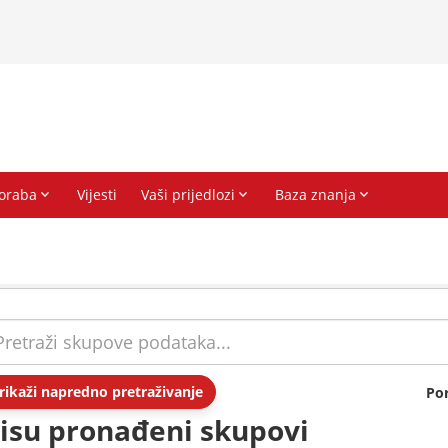
rikaži napredno pretraživanje
Po
isu pronađeni skupovi