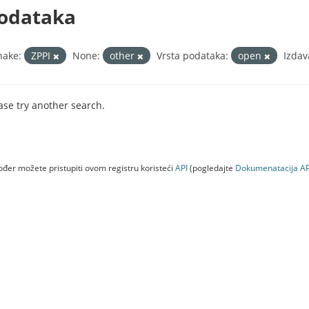
odataka
nake:
ZPPI
None:
other
Vrsta podataka:
open
Izdav
ase try another search.
đer možete pristupiti ovom registru koristeći
API
(pogledajte
Dokumenаtаcijа AP