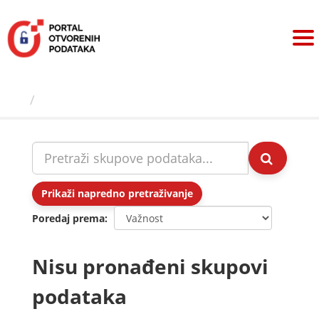
Preskoči
na
sadržaj
Skupovi podаtаkа
Prikaži napredno pretraživanje
Poredaj prema
Nisu pronađeni skupovi
podataka