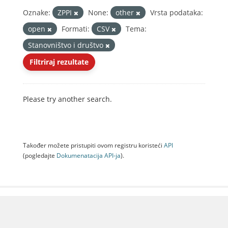
Oznake:
ZPPI
None:
other
Vrsta podataka:
open
Formati:
CSV
Tema:
Stanovništvo i društvo
Filtriraj rezultate
Please try another search.
Također možete pristupiti ovom registru koristeći
API
(pogledajte
Dokumenаtаcijа API-jа
).