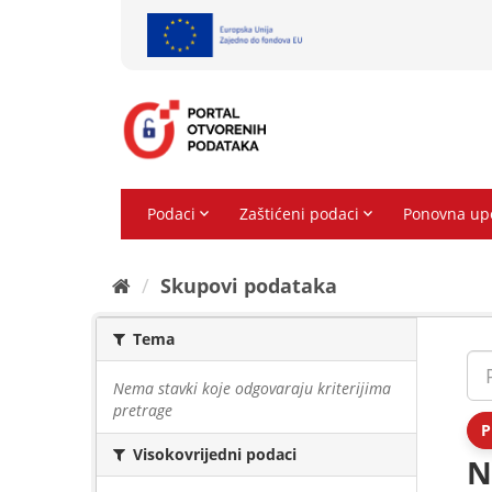
Preskoči
na
sadržaj
Skupovi podаtаkа
Tema
Nema stavki koje odgovaraju kriterijima
pretrage
P
Visokovrijedni podaci
N