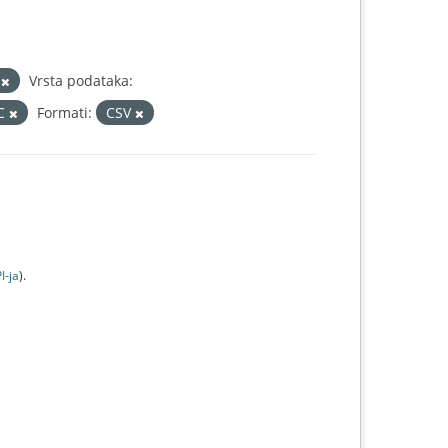
3
Vrsta podataka:
IC
Formati:
CSV
I-jа
).