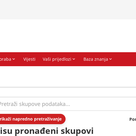
rikaži napredno pretraživanje
Po
isu pronađeni skupovi