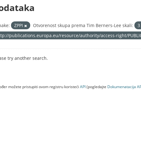
odataka
nake:
ZPPI
Otvorenost skupa prema Tim Berners-Lee skali:
ttp://publications.europa.eu/resource/authority/access-right/PUBL
ase try another search.
đer možete pristupiti ovom registru koristeći
API
(pogledajte
Dokumenаtаcijа AP