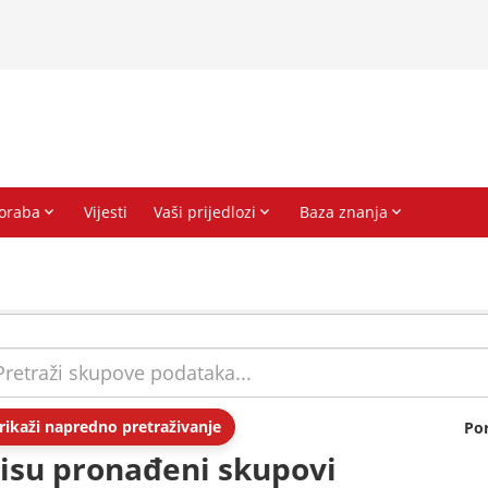
rikaži napredno pretraživanje
Po
isu pronađeni skupovi