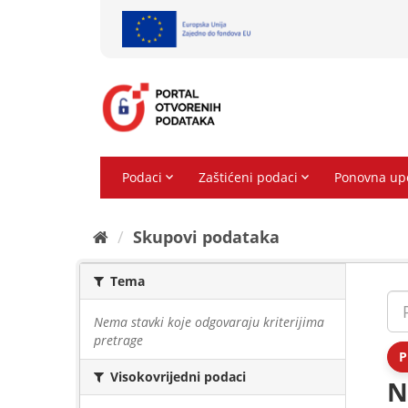
Preskoči
na
sadržaj
Skupovi podаtаkа
Tema
Nema stavki koje odgovaraju kriterijima
pretrage
P
Visokovrijedni podaci
N