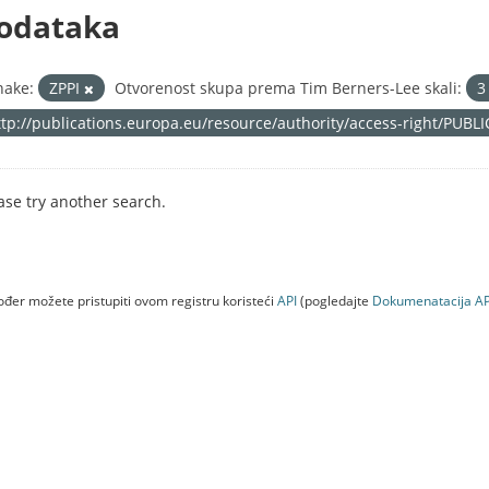
odataka
nake:
ZPPI
Otvorenost skupa prema Tim Berners-Lee skali:
ttp://publications.europa.eu/resource/authority/access-right/PUBL
ase try another search.
đer možete pristupiti ovom registru koristeći
API
(pogledajte
Dokumenаtаcijа AP