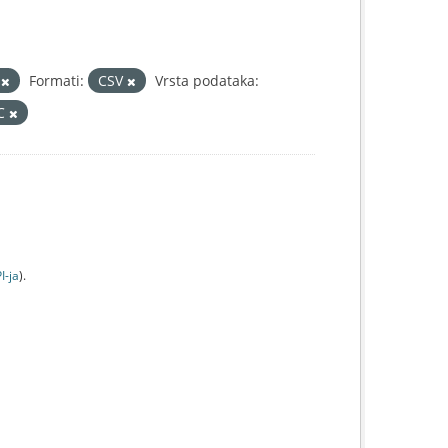
3
Formati:
CSV
Vrsta podataka:
IC
I-jа
).