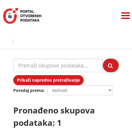
Preskoči
na
sadržaj
Skupovi podаtаkа
Prikaži napredno pretraživanje
Poredaj prema
Pronađeno skupova
podataka: 1