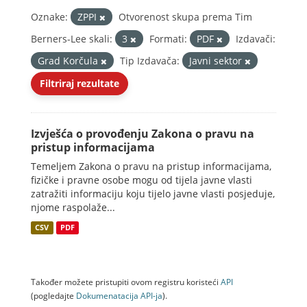
Oznake:
ZPPI
Otvorenost skupa prema Tim
Berners-Lee skali:
3
Formati:
PDF
Izdavači:
Grad Korčula
Tip Izdavača:
Javni sektor
Filtriraj rezultate
Izvješća o provođenju Zakona o pravu na
pristup informacijama
Temeljem Zakona o pravu na pristup informacijama,
fizičke i pravne osobe mogu od tijela javne vlasti
zatražiti informaciju koju tijelo javne vlasti posjeduje,
njome raspolaže...
CSV
PDF
Također možete pristupiti ovom registru koristeći
API
(pogledajte
Dokumenаtаcijа API-jа
).