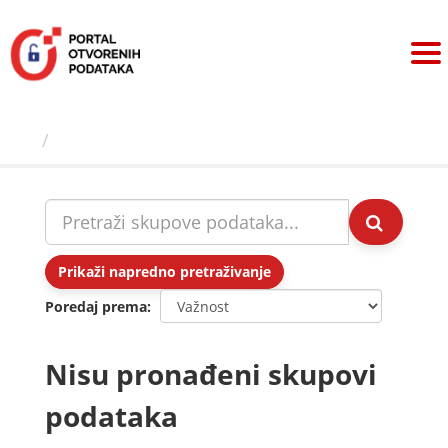
Preskoči
na
sadržaj
Skupovi podаtаkа
Prikaži napredno pretraživanje
Poredaj prema
Nisu pronađeni skupovi
podataka