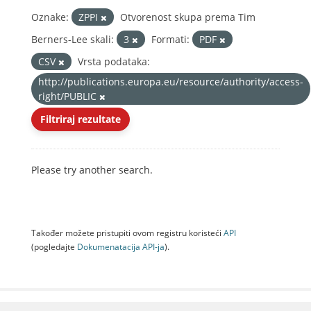
Oznake:
ZPPI
Otvorenost skupa prema Tim
Berners-Lee skali:
3
Formati:
PDF
CSV
Vrsta podataka:
http://publications.europa.eu/resource/authority/access-
right/PUBLIC
Filtriraj rezultate
Please try another search.
Također možete pristupiti ovom registru koristeći
API
(pogledajte
Dokumenаtаcijа API-jа
).