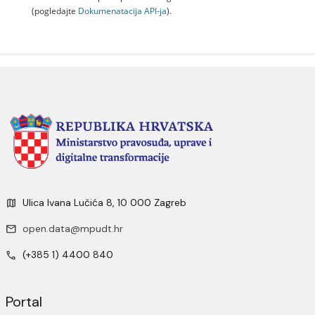
(pogledajte
Dokumenаtаcijа API-jа
).