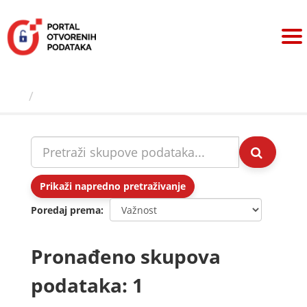
Preskoči
na
sadržaj
Skupovi podаtаkа
Prikaži napredno pretraživanje
Poredaj prema
Pronađeno skupova
podataka: 1