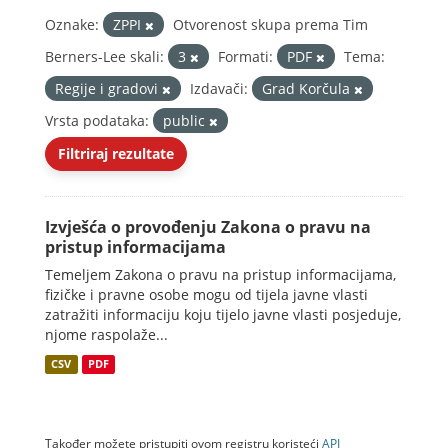
Oznake:
ZPPI
Otvorenost skupa prema Tim
Berners-Lee skali:
3
Formati:
PDF
Tema:
Regije i gradovi
Izdavači:
Grad Korčula
Vrsta podataka:
public
Filtriraj rezultate
Izvješća o provođenju Zakona o pravu na
pristup informacijama
Temeljem Zakona o pravu na pristup informacijama,
fizičke i pravne osobe mogu od tijela javne vlasti
zatražiti informaciju koju tijelo javne vlasti posjeduje,
njome raspolaže...
CSV
PDF
Također možete pristupiti ovom registru koristeći
API