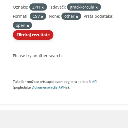
Oznake:
ZPPI
Izdavači:
grad-korcula
Formati:
CSV
None:
other
Vrsta podataka:
open
Filtriraj rezultate
Please try another search.
Također možete pristupiti ovom registru koristeći
API
(pogledajte
Dokumenаtаcijа API-jа
).