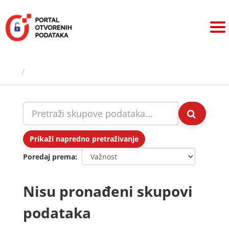
Preskoči
na
sadržaj
Skupovi podаtаkа
Prikaži napredno pretraživanje
Poredaj prema
Nisu pronađeni skupovi
podataka