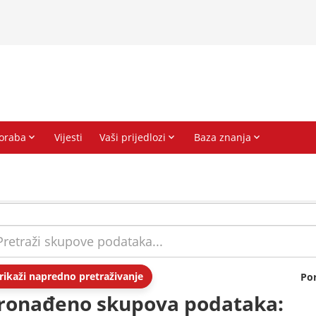
rikaži napredno pretraživanje
Po
ronađeno skupova podataka: