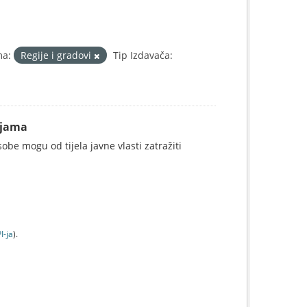
a:
Regije i gradovi
Tip Izdavača:
ijama
be mogu od tijela javne vlasti zatražiti
I-jа
).