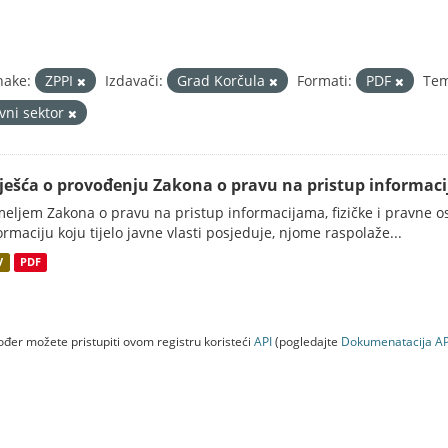
nake:
ZPPI
Izdavači:
Grad Korčula
Formati:
PDF
Tem
avni sektor
vješća o provođenju Zakona o pravu na pristup informac
eljem Zakona o pravu na pristup informacijama, fizičke i pravne oso
ormaciju koju tijelo javne vlasti posjeduje, njome raspolaže...
V
PDF
đer možete pristupiti ovom registru koristeći
API
(pogledajte
Dokumenаtаcijа AP