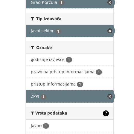
Grad Korčula
1
Tip izdavača
Javni sektor
1
Oznake
godišnje izvješće
1
pravo na pristup informacijama
1
pristup informacijama
1
ZPPI
1
Vrsta podataka
?
Javno
1