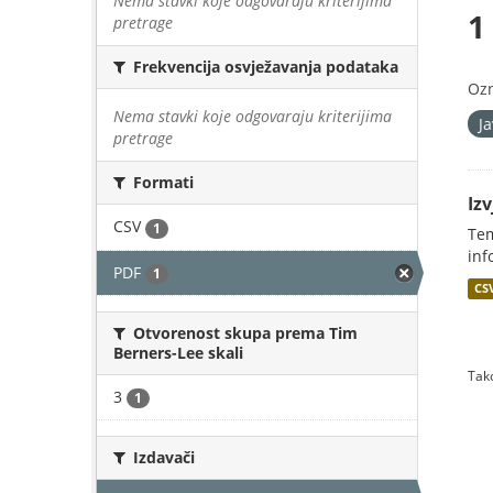
Nema stavki koje odgovaraju kriterijima
1
pretrage
Frekvencija osvježavanja podataka
Oz
Nema stavki koje odgovaraju kriterijima
J
pretrage
Formati
Iz
CSV
1
Tem
inf
PDF
1
CS
Otvorenost skupa prema Tim
Berners-Lee skali
Tako
3
1
Izdavači