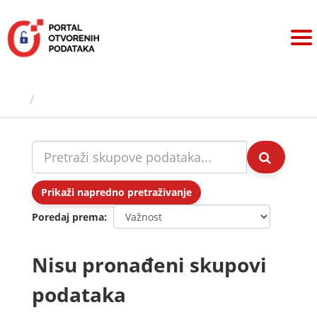
Preskoči
na
sadržaj
Skupovi podаtаkа
Prikaži napredno pretraživanje
Poredaj prema
Nisu pronađeni skupovi
podataka