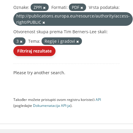
Oznake:
ZPPI
Formati:
PDF
Vrsta podataka:
http://publications.europa.eu/resource/authority/access-
right/PUBLIC
Otvorenost skupa prema Tim Berners-Lee skali:
3
Tema:
Regije i gradovi
Filtriraj rezultate
Please try another search.
Također možete pristupiti ovom registru koristeći
API
(pogledajte
Dokumenаtаcijа API-jа
).