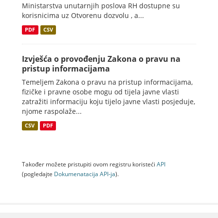
Ministarstva unutarnjih poslova RH dostupne su
korisnicima uz Otvorenu dozvolu , a...
PDF
CSV
Izvješća o provođenju Zakona o pravu na
pristup informacijama
Temeljem Zakona o pravu na pristup informacijama,
fizičke i pravne osobe mogu od tijela javne vlasti
zatražiti informaciju koju tijelo javne vlasti posjeduje,
njome raspolaže...
CSV
PDF
Također možete pristupiti ovom registru koristeći
API
(pogledajte
Dokumenаtаcijа API-jа
).