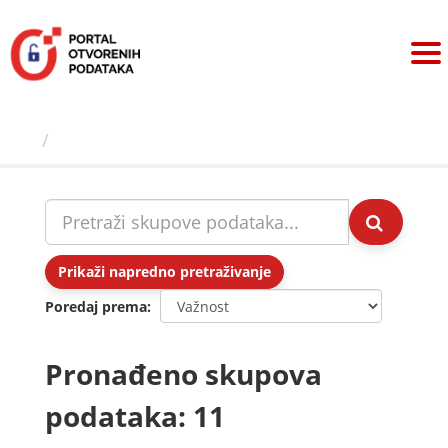
Preskoči
na
sadržaj
Skupovi podаtаkа
Prikaži napredno pretraživanje
Poredaj prema
Pronađeno skupova
podataka: 11