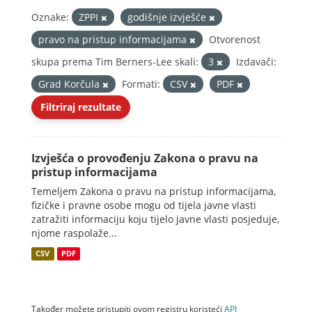
Oznake:
ZPPI
godišnje izvješće
pravo na pristup informacijama
Otvorenost
skupa prema Tim Berners-Lee skali:
3
Izdavači:
Grad Korčula
Formati:
CSV
PDF
Filtriraj rezultate
Izvješća o provođenju Zakona o pravu na
pristup informacijama
Temeljem Zakona o pravu na pristup informacijama,
fizičke i pravne osobe mogu od tijela javne vlasti
zatražiti informaciju koju tijelo javne vlasti posjeduje,
njome raspolaže...
CSV
PDF
Također možete pristupiti ovom registru koristeći
API