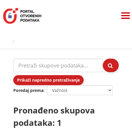
Preskoči
na
sadržaj
Skupovi podаtаkа
Prikaži napredno pretraživanje
Poredaj prema
Pronađeno skupova
podataka: 1