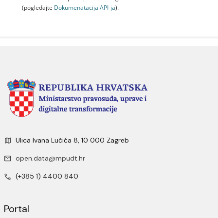
(pogledajte
Dokumenаtаcijа API-jа
).