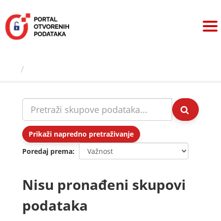
Preskoči
na
sadržaj
Skupovi podаtаkа
Prikaži napredno pretraživanje
Poredaj prema
Nisu pronađeni skupovi
podataka