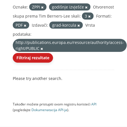
Oznake:
ZPPI
godišnje izvješće
Otvorenost
skupa prema Tim Berners-Lee skali:
3
Formati:
PDF
Izdavači:
grad-korcula
Vrsta
podataka:
http://publications.europa.eu/resource/authority/access-
right/PUBLIC
Filtriraj rezultate
Please try another search.
Također možete pristupiti ovom registru koristeći
API
(pogledajte
Dokumenаtаcijа API-jа
).