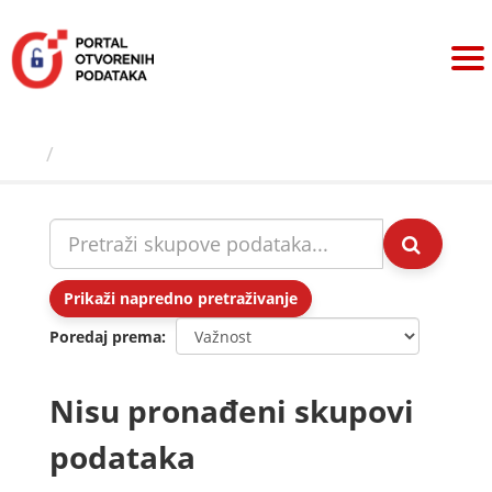
Preskoči
na
sadržaj
Skupovi podаtаkа
Prikaži napredno pretraživanje
Poredaj prema
Nisu pronađeni skupovi
podataka