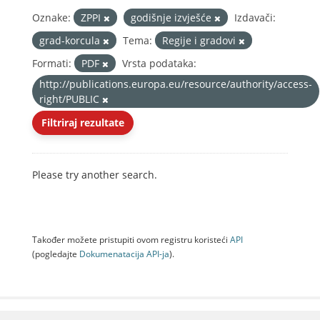
Oznake:
ZPPI
godišnje izvješće
Izdavači:
grad-korcula
Tema:
Regije i gradovi
Formati:
PDF
Vrsta podataka:
http://publications.europa.eu/resource/authority/access-
right/PUBLIC
Filtriraj rezultate
Please try another search.
Također možete pristupiti ovom registru koristeći
API
(pogledajte
Dokumenаtаcijа API-jа
).