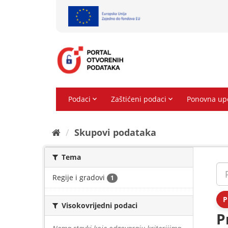
Preskoči
na
sadržaj
Skupovi podаtаkа
Tema
Regije i gradovi
1
P
Visokovrijedni podaci
P