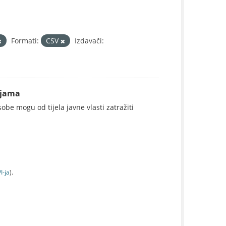
Formati:
CSV
Izdavači:
ijama
be mogu od tijela javne vlasti zatražiti
I-jа
).