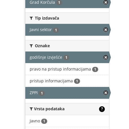
Grad Korčula
1
Tip izdavača
Javni sektor
1
Oznake
godišnje izvješće
1
pravo na pristup informacijama
1
pristup informacijama
1
ZPPI
1
Vrsta podataka
?
Javno
1