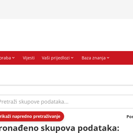
rikaži napredno pretraživanje
Po
ronađeno skupova podataka: