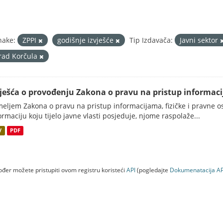
nake:
ZPPI
godišnje izvješće
Tip Izdavača:
Javni sektor
rad Korčula
vješća o provođenju Zakona o pravu na pristup informac
eljem Zakona o pravu na pristup informacijama, fizičke i pravne oso
ormaciju koju tijelo javne vlasti posjeduje, njome raspolaže...
V
PDF
đer možete pristupiti ovom registru koristeći
API
(pogledajte
Dokumenаtаcijа AP