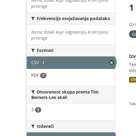
Nema stavki koje odgovaraju kriterijima
1
pretrage
Frekvencija osvježavanja podataka
Oz
Nema stavki koje odgovaraju kriterijima
G
pretrage
Formati
Iz
CSV
1
Tem
inf
PDF
1
CS
Otvorenost skupa prema Tim
Berners-Lee skali
Tako
3
1
Izdavači