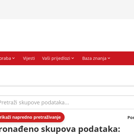
rikaži napredno pretraživanje
Po
ronađeno skupova podataka: