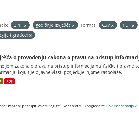
nake:
ZPPI
godišnje izvješće
Formati:
CSV
PDF
egije i gradovi
vješća o provođenju Zakona o pravu na pristup informac
eljem Zakona o pravu na pristup informacijama, fizičke i pravne oso
ormaciju koju tijelo javne vlasti posjeduje, njome raspolaže...
V
PDF
đer možete pristupiti ovom registru koristeći
API
(pogledajte
Dokumenаtаcijа AP