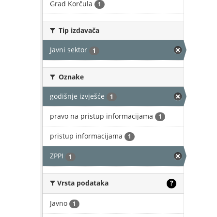
Grad Korčula
1
Tip izdavača
Javni sektor
1
Oznake
godišnje izvješće
1
pravo na pristup informacijama
1
pristup informacijama
1
ZPPI
1
Vrsta podataka
?
Javno
1