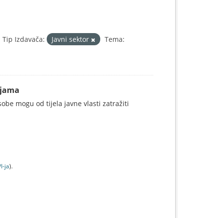
Tip Izdavača:
Javni sektor
Tema:
ijama
be mogu od tijela javne vlasti zatražiti
I-jа
).