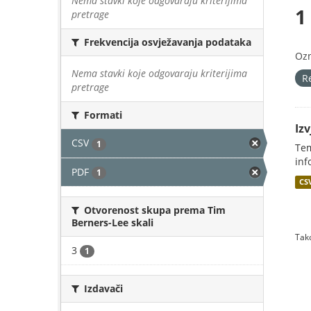
Nema stavki koje odgovaraju kriterijima
1
pretrage
Frekvencija osvježavanja podataka
Oz
Nema stavki koje odgovaraju kriterijima
R
pretrage
Formati
Iz
CSV
1
Tem
inf
PDF
1
CS
Otvorenost skupa prema Tim
Berners-Lee skali
Tako
3
1
Izdavači