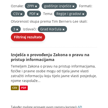
Oznake:
ZPPI
godišnje izvješće
Formati:
CSV
PDF
Tema:
Regije i gradovi
Otvorenost skupa prema Tim Berners-Lee skali:
3
Izdavači:
Grad Korčula
Filtriraj rezultate
Izvješća o provođenju Zakona o pravu na
pristup informacijama
Temeljem Zakona o pravu na pristup informacijama,
fizičke i pravne osobe mogu od tijela javne vlasti
zatražiti informaciju koju tijelo javne vlasti posjeduje,
njome raspolaže...
CSV
PDF
Također možete pristupiti ovom registru koristeći
API