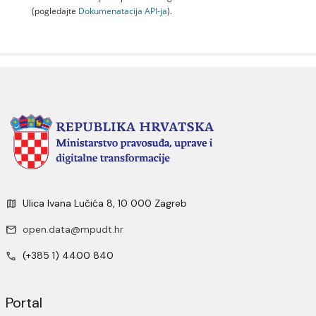
(pogledajte
Dokumenаtаcijа API-jа
).