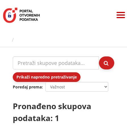
Preskoči
na
sadržaj
Skupovi podаtаkа
Prikaži napredno pretraživanje
Poredaj prema
Pronađeno skupova
podataka: 1