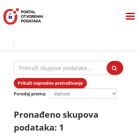
Preskoči
na
sadržaj
Skupovi podаtаkа
Prikaži napredno pretraživanje
Poredaj prema
Pronađeno skupova
podataka: 1