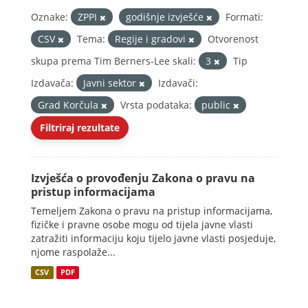
Oznake:
ZPPI
godišnje izvješće
Formati:
CSV
Tema:
Regije i gradovi
Otvorenost
skupa prema Tim Berners-Lee skali:
3
Tip
Izdavača:
Javni sektor
Izdavači:
Grad Korčula
Vrsta podataka:
public
Filtriraj rezultate
Izvješća o provođenju Zakona o pravu na
pristup informacijama
Temeljem Zakona o pravu na pristup informacijama,
fizičke i pravne osobe mogu od tijela javne vlasti
zatražiti informaciju koju tijelo javne vlasti posjeduje,
njome raspolaže...
CSV
PDF