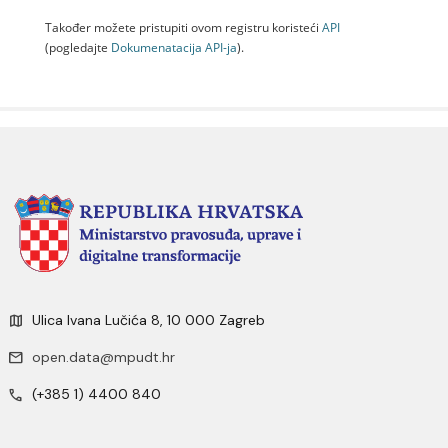
Također možete pristupiti ovom registru koristeći
API
(pogledajte
Dokumenаtаcijа API-jа
).