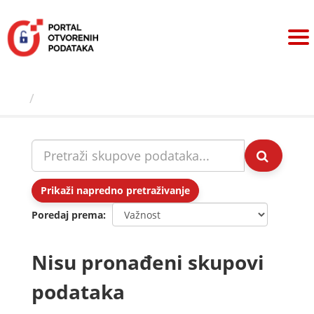
Preskoči
na
sadržaj
Skupovi podаtаkа
Prikaži napredno pretraživanje
Poredaj prema
Nisu pronađeni skupovi
podataka