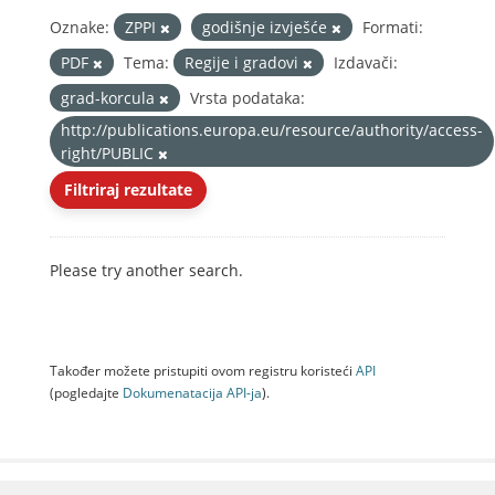
Oznake:
ZPPI
godišnje izvješće
Formati:
PDF
Tema:
Regije i gradovi
Izdavači:
grad-korcula
Vrsta podataka:
http://publications.europa.eu/resource/authority/access-
right/PUBLIC
Filtriraj rezultate
Please try another search.
Također možete pristupiti ovom registru koristeći
API
(pogledajte
Dokumenаtаcijа API-jа
).