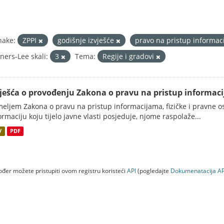
nake:
ZPPI
godišnje izvješće
pravo na pristup informa
ners-Lee skali:
3
Tema:
Regije i gradovi
vješća o provođenju Zakona o pravu na pristup informac
eljem Zakona o pravu na pristup informacijama, fizičke i pravne oso
ormaciju koju tijelo javne vlasti posjeduje, njome raspolaže...
V
PDF
đer možete pristupiti ovom registru koristeći
API
(pogledajte
Dokumenаtаcijа AP