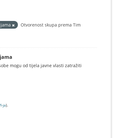
cijama
Otvorenost skupa prema Tim
ijama
be mogu od tijela javne vlasti zatražiti
I-jа
).