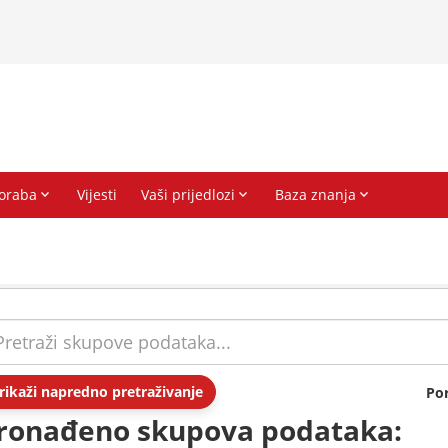
rikaži napredno pretraživanje
Po
ronađeno skupova podataka: