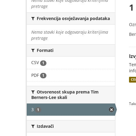
Nema stavki koje odgovaraju kriterijima
1
pretrage
Frekvencija osvježavanja podataka
Oz
Nema stavki koje odgovaraju kriterijima
Ber
pretrage
Formati
Iz
CSV
1
Tem
inf
PDF
1
CS
Otvorenost skupa prema Tim
Berners-Lee skali
Tako
3
1
Izdavači