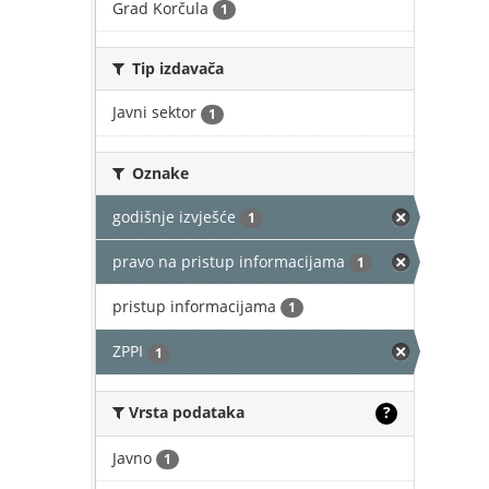
Grad Korčula
1
Tip izdavača
Javni sektor
1
Oznake
godišnje izvješće
1
pravo na pristup informacijama
1
pristup informacijama
1
ZPPI
1
Vrsta podataka
?
Javno
1