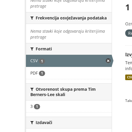
Nema stavki koje odgovaraju kriterijima
1
pretrage
Frekvencija osvježavanja podataka
Oz
Nema stavki koje odgovaraju kriterijima
R
pretrage
Formati
Iz
CSV
1
Tem
inf
PDF
1
CS
Otvorenost skupa prema Tim
Berners-Lee skali
Tako
3
1
Izdavači