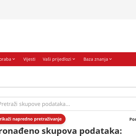
rikaži napredno pretraživanje
Po
ronađeno skupova podataka: