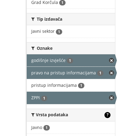
Grad Korčula
1
Tip izdavača
Javni sektor
1
Oznake
godišnje izvješće
1
pravo na pristup informacijama
1
pristup informacijama
1
ZPPI
1
Vrsta podataka
?
Javno
1