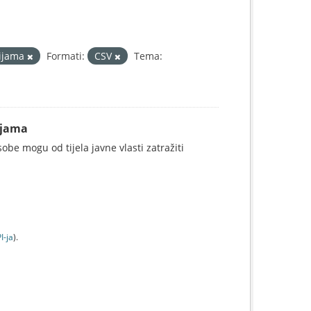
cijama
Formati:
CSV
Tema:
ijama
be mogu od tijela javne vlasti zatražiti
I-jа
).