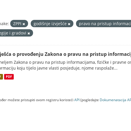
nake:
ZPPI
godišnje izvješće
pravo na pristup informa
egije i gradovi
vješća o provođenju Zakona o pravu na pristup informac
eljem Zakona o pravu na pristup informacijama, fizičke i pravne oso
ormaciju koju tijelo javne vlasti posjeduje, njome raspolaže...
V
PDF
đer možete pristupiti ovom registru koristeći
API
(pogledajte
Dokumenаtаcijа AP