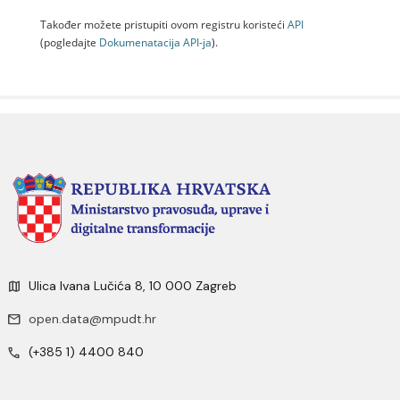
Također možete pristupiti ovom registru koristeći
API
(pogledajte
Dokumenаtаcijа API-jа
).