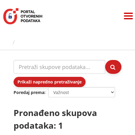
Preskoči
na
sadržaj
Skupovi podаtаkа
Prikaži napredno pretraživanje
Poredaj prema
Pronađeno skupova
podataka: 1