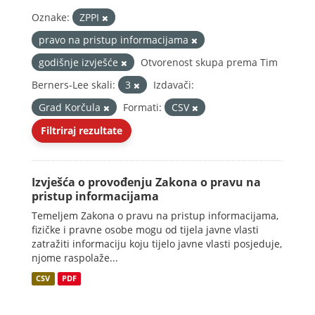
Oznake:
ZPPI
pravo na pristup informacijama
godišnje izvješće
Otvorenost skupa prema Tim
Berners-Lee skali:
3
Izdavači:
Grad Korčula
Formati:
CSV
Filtriraj rezultate
Izvješća o provođenju Zakona o pravu na
pristup informacijama
Temeljem Zakona o pravu na pristup informacijama,
fizičke i pravne osobe mogu od tijela javne vlasti
zatražiti informaciju koju tijelo javne vlasti posjeduje,
njome raspolaže...
CSV
PDF