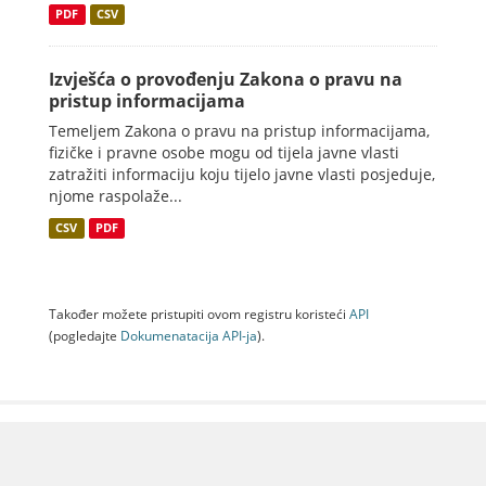
PDF
CSV
Izvješća o provođenju Zakona o pravu na
pristup informacijama
Temeljem Zakona o pravu na pristup informacijama,
fizičke i pravne osobe mogu od tijela javne vlasti
zatražiti informaciju koju tijelo javne vlasti posjeduje,
njome raspolaže...
CSV
PDF
Također možete pristupiti ovom registru koristeći
API
(pogledajte
Dokumenаtаcijа API-jа
).