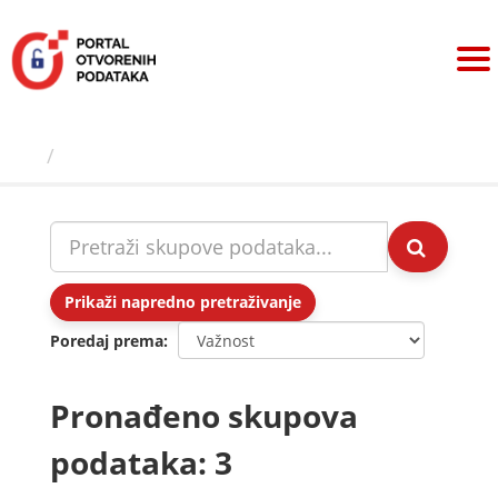
Preskoči
na
sadržaj
Skupovi podаtаkа
Prikaži napredno pretraživanje
Poredaj prema
Pronađeno skupova
podataka: 3