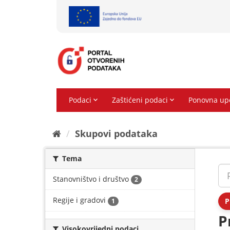
Preskoči
na
sadržaj
Skupovi podаtаkа
Tema
Stanovništvo i društvo
2
Regije i gradovi
P
1
P
Visokovrijedni podaci