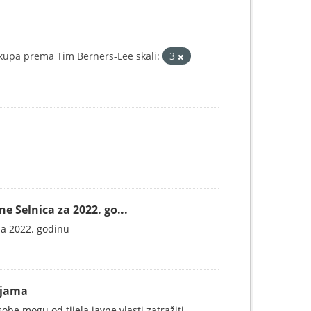
kupa prema Tim Berners-Lee skali:
3
 Selnica za 2022. go...
za 2022. godinu
ijama
be mogu od tijela javne vlasti zatražiti