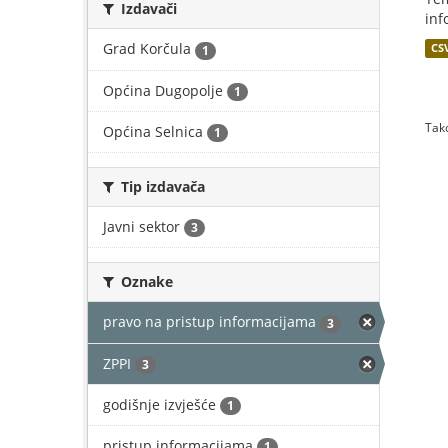
Izdavači
inf
Grad Korčula
CS
1
Općina Dugopolje
1
Tako
Općina Selnica
1
Tip izdavača
Javni sektor
3
Oznake
pravo na pristup informacijama
3
ZPPI
3
godišnje izvješće
1
pristup informacijama
1