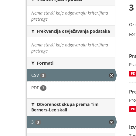
3
Nema stavki koje odgovaraju kriterijima
pretrage
Oz
Frekvencija osvježavanja podataka
For
Nema stavki koje odgovaraju kriterijima
pretrage
Pr
Formati
Pra
PD
CSV
3
PDF
3
Pr
Pro
Otvorenost skupa prema Tim
Berners-Lee skali
PD
3
3
Iz
Tem