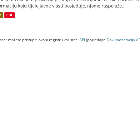
ormaciju koju tijelo javne vlasti posjeduje, njome raspolaže...
V
PDF
đer možete pristupiti ovom registru koristeći
API
(pogledajte
Dokumenаtаcijа AP