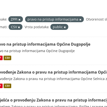
nake:
ZPPI
pravo na pristup informacijama
Otvorenost s
mati:
CSV
Vrsta podataka:
public
avo na pristup informacijama Općine Dugopolje
vo na pristup informacijama Općine Dugopolje
F
CSV
ovođenje Zakona o pravu na pristup informacijama Općine
vođenje Zakona o pravu na pristup informacijama Općine Selnica 
F
CSV
vješća o provođenju Zakona o pravu na pristup informac
eljem Zakona o pravu na pristup informacijama, fizičke i pravne oso