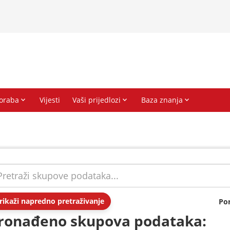
rikaži napredno pretraživanje
Po
ronađeno skupova podataka: