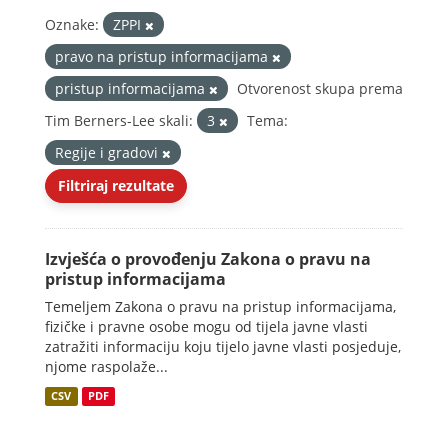
Oznake:
ZPPI
pravo na pristup informacijama
pristup informacijama
Otvorenost skupa prema
Tim Berners-Lee skali:
3
Tema:
Regije i gradovi
Filtriraj rezultate
Izvješća o provođenju Zakona o pravu na
pristup informacijama
Temeljem Zakona o pravu na pristup informacijama,
fizičke i pravne osobe mogu od tijela javne vlasti
zatražiti informaciju koju tijelo javne vlasti posjeduje,
njome raspolaže...
CSV
PDF