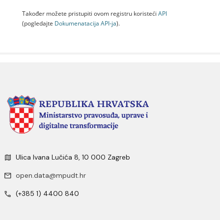
Također možete pristupiti ovom registru koristeći
API
(pogledajte
Dokumenаtаcijа API-jа
).