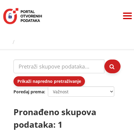
Preskoči
na
sadržaj
Skupovi podаtаkа
Prikaži napredno pretraživanje
Poredaj prema
Pronađeno skupova
podataka: 1