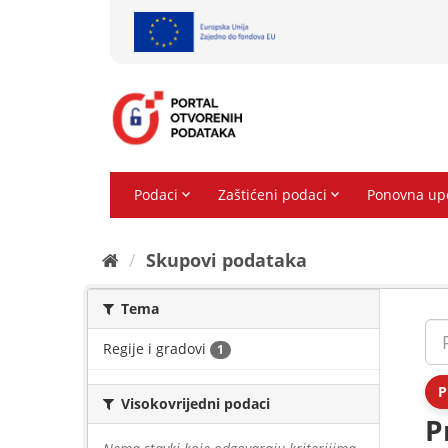
Preskoči
na
sadržaj
Skupovi podаtаkа
Tema
Regije i gradovi
1
P
Visokovrijedni podaci
P