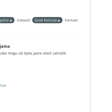
vješće
Izdavači:
Grad Korčula
Formati:
ijama
be mogu od tijela javne vlasti zatražiti
I-jа
).