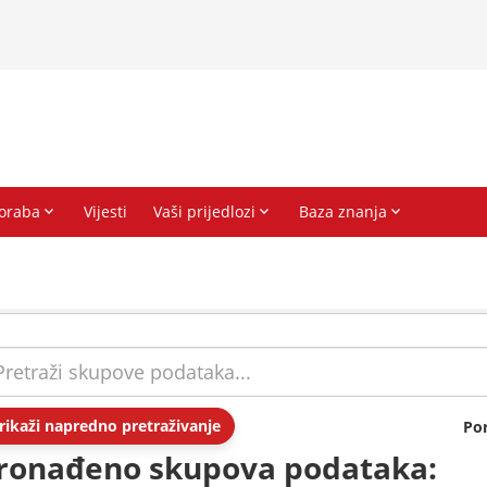
rikaži napredno pretraživanje
Po
ronađeno skupova podataka: