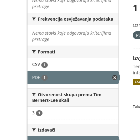
Nema stavki koje odgovaraju kriterijima
1
pretrage
Frekvencija osvježavanja podataka
Oz
Nema stavki koje odgovaraju kriterijima
P
pretrage
Formati
Iz
CSV
1
Tem
inf
PDF
1
CS
Otvorenost skupa prema Tim
Berners-Lee skali
Tako
3
1
Izdavači