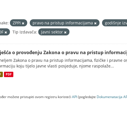
nake:
ZPPI
pravo na pristup informacijama
godišnje iz
DF
Tip Izdavača:
Javni sektor
vješća o provođenju Zakona o pravu na pristup informac
eljem Zakona o pravu na pristup informacijama, fizičke i pravne oso
ormaciju koju tijelo javne vlasti posjeduje, njome raspolaže...
V
PDF
đer možete pristupiti ovom registru koristeći
API
(pogledajte
Dokumenаtаcijа AP