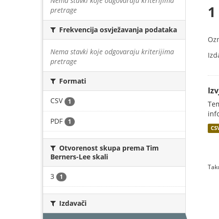
Nema stavki koje odgovaraju kriterijima
1
pretrage
Frekvencija osvježavanja podataka
Oz
Nema stavki koje odgovaraju kriterijima
Izd
pretrage
Formati
Iz
CSV
1
Tem
inf
PDF
1
CS
Otvorenost skupa prema Tim
Berners-Lee skali
Tako
3
1
Izdavači