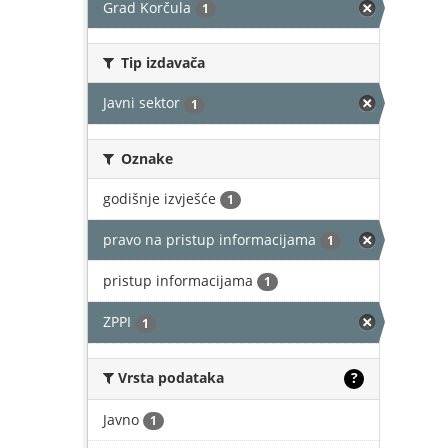
Grad Korčula
1
Tip izdavača
Javni sektor
1
Oznake
godišnje izvješće
1
pravo na pristup informacijama
1
pristup informacijama
1
ZPPI
1
Vrsta podataka
?
Javno
1