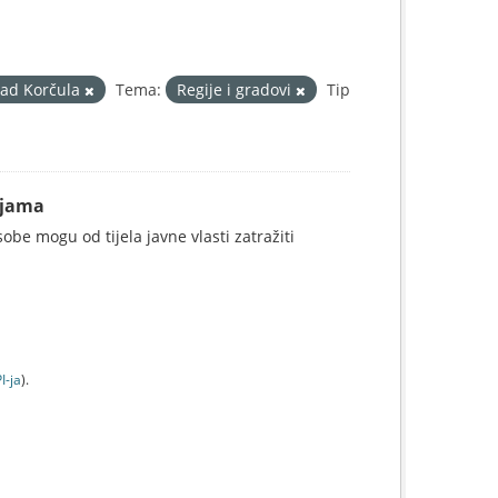
ad Korčula
Tema:
Regije i gradovi
Tip
ijama
be mogu od tijela javne vlasti zatražiti
I-jа
).