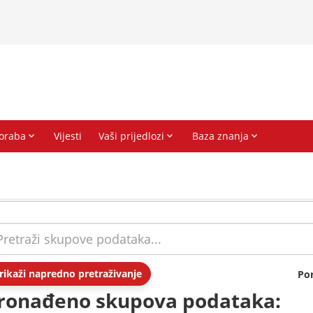
rikaži napredno pretraživanje
Po
ronađeno skupova podataka: