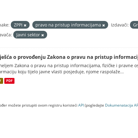
nake:
ZPPI
pravo na pristup informacijama
Izdavači:
Gr
avača:
Javni sektor
vješća o provođenju Zakona o pravu na pristup informac
eljem Zakona o pravu na pristup informacijama, fizičke i pravne oso
ormaciju koju tijelo javne vlasti posjeduje, njome raspolaže...
V
PDF
đer možete pristupiti ovom registru koristeći
API
(pogledajte
Dokumenаtаcijа AP