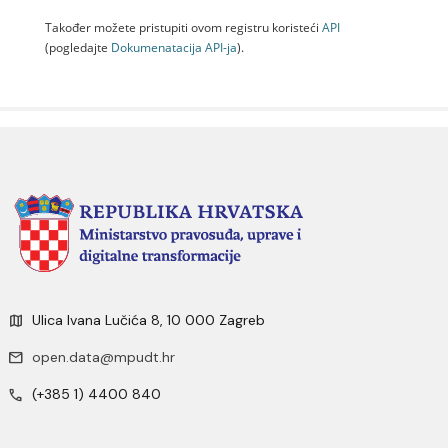
Također možete pristupiti ovom registru koristeći
API
(pogledajte
Dokumenаtаcijа API-jа
).