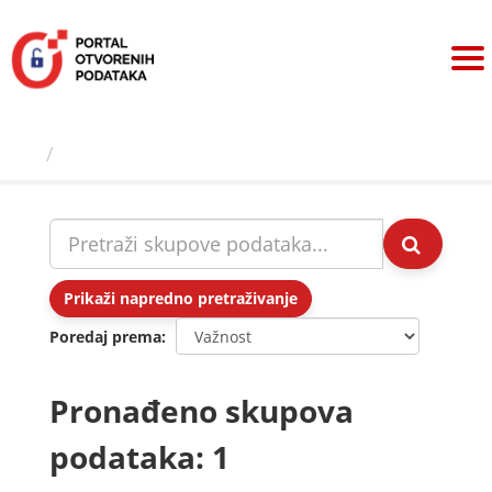
Preskoči
na
sadržaj
Skupovi podаtаkа
Prikaži napredno pretraživanje
Poredaj prema
Pronađeno skupova
podataka: 1