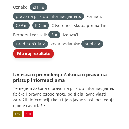
Oznake:
ZPPI
pravo na pristup informacijama
Formati:
CSV
PDF
Otvorenost skupa prema Tim
Berners-Lee skali:
3
Izdavači:
Grad Korčula
Vrsta podataka:
public
Filtriraj rezultate
Izvješća o provođenju Zakona o pravu na
pristup informacijama
Temeljem Zakona o pravu na pristup informacijama,
fizičke i pravne osobe mogu od tijela javne vlasti
zatražiti informaciju koju tijelo javne vlasti posjeduje,
njome raspolaže...
CSV
PDF