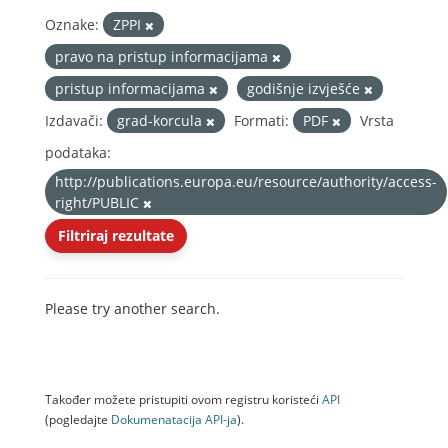
Oznake:
ZPPI
pravo na pristup informacijama
pristup informacijama
godišnje izvješće
Izdavači:
grad-korcula
Formati:
PDF
Vrsta
podataka:
http://publications.europa.eu/resource/authority/access-
right/PUBLIC
Filtriraj rezultate
Please try another search.
Također možete pristupiti ovom registru koristeći
API
(pogledajte
Dokumenаtаcijа API-jа
).