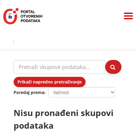
Preskoči
na
sadržaj
Skupovi podаtаkа
Prikaži napredno pretraživanje
Poredaj prema
Nisu pronađeni skupovi
podataka