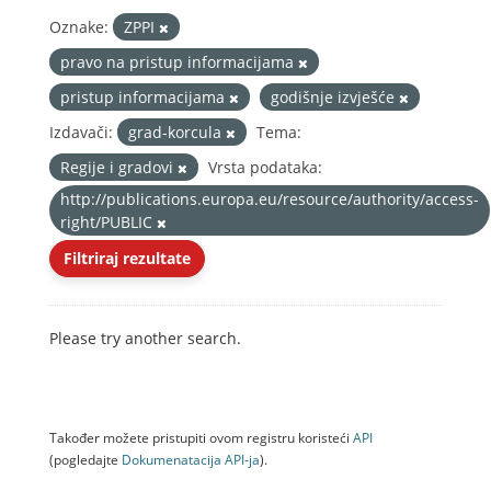
Oznake:
ZPPI
pravo na pristup informacijama
pristup informacijama
godišnje izvješće
Izdavači:
grad-korcula
Tema:
Regije i gradovi
Vrsta podataka:
http://publications.europa.eu/resource/authority/access-
right/PUBLIC
Filtriraj rezultate
Please try another search.
Također možete pristupiti ovom registru koristeći
API
(pogledajte
Dokumenаtаcijа API-jа
).