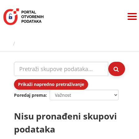
Preskoči
na
sadržaj
Skupovi podаtаkа
Prikaži napredno pretraživanje
Poredaj prema
Nisu pronađeni skupovi
podataka