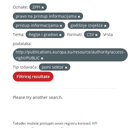
Oznake:
ZPPI
pravo na pristup informacijama
pristup informacijama
godišnje izvješće
Tema:
Regije i gradovi
Formati:
CSV
Vrsta
podataka:
http://publications.europa.eu/resource/authority/access-
right/PUBLIC
Tip Izdavača:
Javni sektor
Filtriraj rezultate
Please try another search.
Također možete pristupiti ovom registru koristeći
API