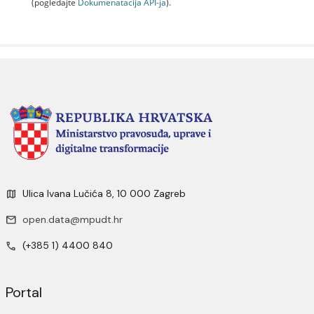
(pogledajte
Dokumenаtаcijа API-jа
).