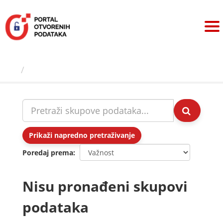
Preskoči
na
sadržaj
Skupovi podаtаkа
Prikaži napredno pretraživanje
Poredaj prema
Nisu pronađeni skupovi
podataka