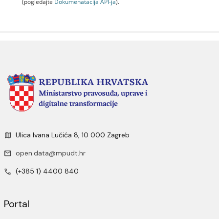
(pogledajte
Dokumenаtаcijа API-jа
).