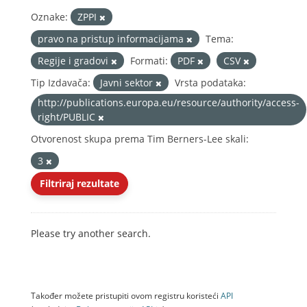
Oznake:
ZPPI
pravo na pristup informacijama
Tema:
Regije i gradovi
Formati:
PDF
CSV
Tip Izdavača:
Javni sektor
Vrsta podataka:
http://publications.europa.eu/resource/authority/access-
right/PUBLIC
Otvorenost skupa prema Tim Berners-Lee skali:
3
Filtriraj rezultate
Please try another search.
Također možete pristupiti ovom registru koristeći
API