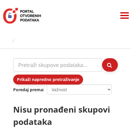
Preskoči
na
sadržaj
Skupovi podаtаkа
Prikaži napredno pretraživanje
Poredaj prema
Nisu pronađeni skupovi
podataka