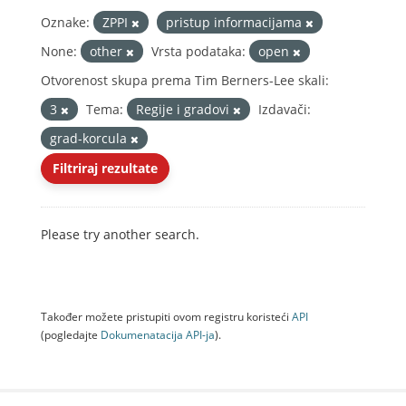
Oznake:
ZPPI
pristup informacijama
None:
other
Vrsta podataka:
open
Otvorenost skupa prema Tim Berners-Lee skali:
3
Tema:
Regije i gradovi
Izdavači:
grad-korcula
Filtriraj rezultate
Please try another search.
Također možete pristupiti ovom registru koristeći
API
(pogledajte
Dokumenаtаcijа API-jа
).