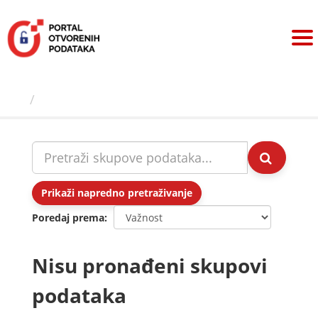
Preskoči
na
sadržaj
Skupovi podаtаkа
Prikaži napredno pretraživanje
Poredaj prema
Nisu pronađeni skupovi
podataka