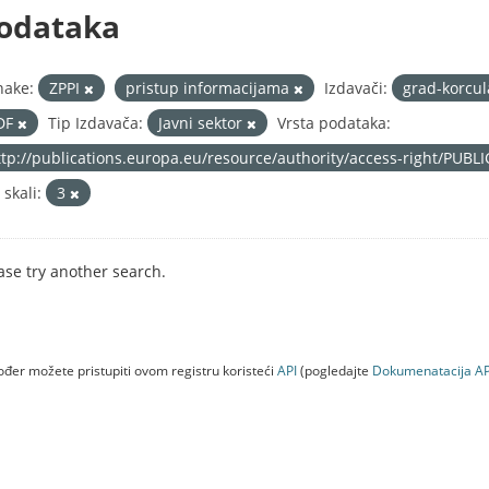
odataka
nake:
ZPPI
pristup informacijama
Izdavači:
grad-korcu
DF
Tip Izdavača:
Javni sektor
Vrsta podataka:
ttp://publications.europa.eu/resource/authority/access-right/PUBL
 skali:
3
ase try another search.
đer možete pristupiti ovom registru koristeći
API
(pogledajte
Dokumenаtаcijа AP