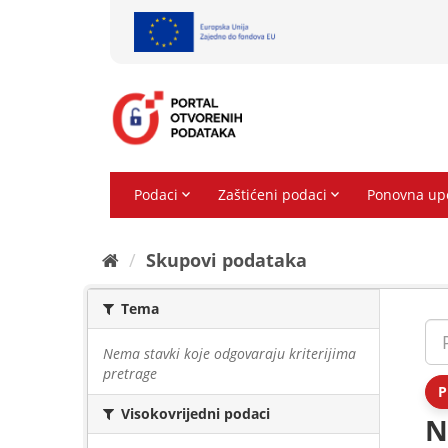
Preskoči
na
sadržaj
Skupovi podаtаkа
Tema
Nema stavki koje odgovaraju kriterijima
pretrage
P
Visokovrijedni podaci
N