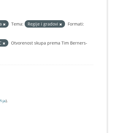
la
Tema:
Regije i gradovi
Formati:
IC
Otvorenost skupa prema Tim Berners-
I-jа
).