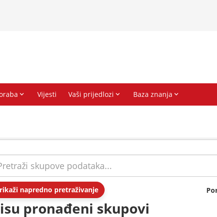
rikaži napredno pretraživanje
Po
isu pronađeni skupovi