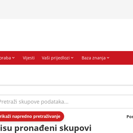
rikaži napredno pretraživanje
Po
isu pronađeni skupovi