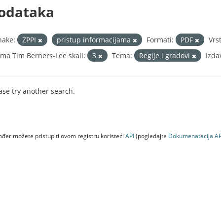
odataka
nake:
ZPPI
pristup informacijama
Formati:
PDF
Vrs
ma Tim Berners-Lee skali:
3
Tema:
Regije i gradovi
Izda
ase try another search.
đer možete pristupiti ovom registru koristeći
API
(pogledajte
Dokumenаtаcijа AP