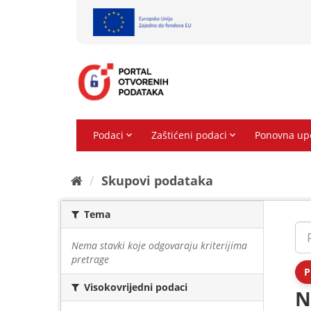
Preskoči
na
sadržaj
Skupovi podаtаkа
Tema
Nema stavki koje odgovaraju kriterijima
pretrage
P
Visokovrijedni podaci
N