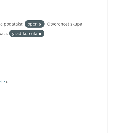
ta podataka:
open
Otvorenost skupa
vači:
grad-korcula
I-jа
).