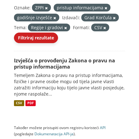
Oznake:
ZPPI
pristup informacijama
godišnje izvješće
Izdavači:
Grad Korčula
Tema:
Regije i gradovi
Formati:
CSV
Filtriraj rezultate
Izvješća o provođenju Zakona o pravu na
pristup informacijama
Temeljem Zakona o pravu na pristup informacijama,
fizičke i pravne osobe mogu od tijela javne vlasti
zatražiti informaciju koju tijelo javne vlasti posjeduje,
njome raspolaže...
CSV
PDF
Također možete pristupiti ovom registru koristeći
API
(pogledajte
Dokumenаtаcijа API-jа
).