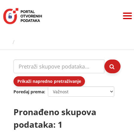
Preskoči
na
sadržaj
Skupovi podаtаkа
Prikaži napredno pretraživanje
Poredaj prema
Pronađeno skupova
podataka: 1