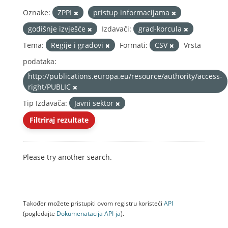
Oznake:
ZPPI
pristup informacijama
godišnje izvješće
Izdavači:
grad-korcula
Tema:
Regije i gradovi
Formati:
CSV
Vrsta
podataka:
http://publications.europa.eu/resource/authority/access-
right/PUBLIC
Tip Izdavača:
Javni sektor
Filtriraj rezultate
Please try another search.
Također možete pristupiti ovom registru koristeći
API
(pogledajte
Dokumenаtаcijа API-jа
).