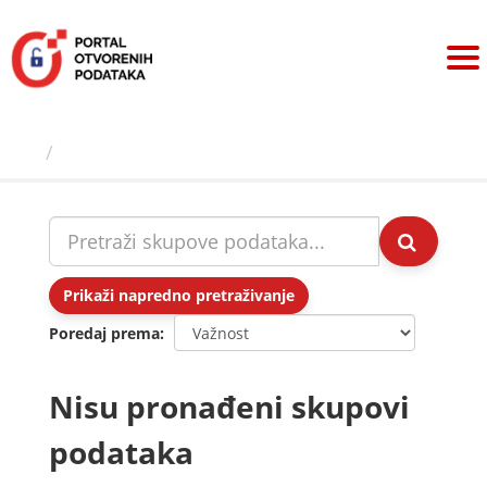
Preskoči
na
sadržaj
Skupovi podаtаkа
Prikaži napredno pretraživanje
Poredaj prema
Nisu pronađeni skupovi
podataka