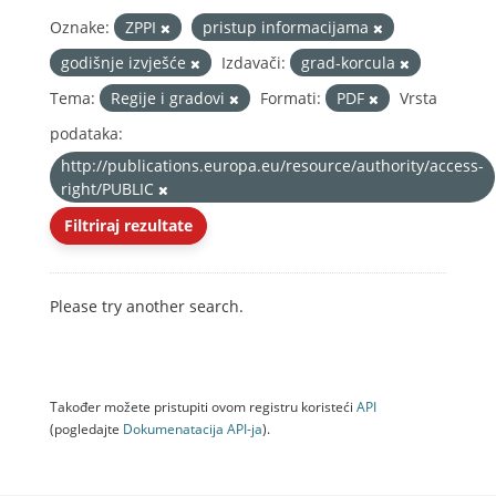
Oznake:
ZPPI
pristup informacijama
godišnje izvješće
Izdavači:
grad-korcula
Tema:
Regije i gradovi
Formati:
PDF
Vrsta
podataka:
http://publications.europa.eu/resource/authority/access-
right/PUBLIC
Filtriraj rezultate
Please try another search.
Također možete pristupiti ovom registru koristeći
API
(pogledajte
Dokumenаtаcijа API-jа
).