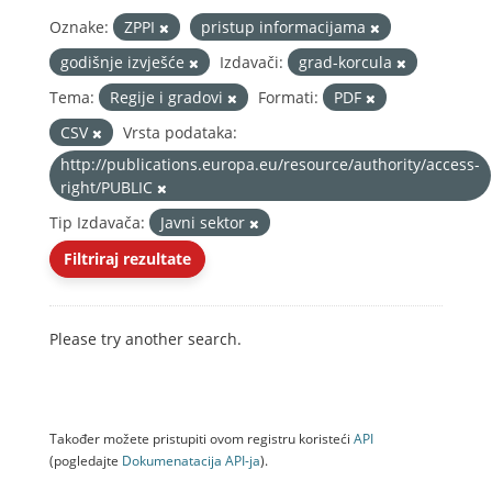
Oznake:
ZPPI
pristup informacijama
godišnje izvješće
Izdavači:
grad-korcula
Tema:
Regije i gradovi
Formati:
PDF
CSV
Vrsta podataka:
http://publications.europa.eu/resource/authority/access-
right/PUBLIC
Tip Izdavača:
Javni sektor
Filtriraj rezultate
Please try another search.
Također možete pristupiti ovom registru koristeći
API
(pogledajte
Dokumenаtаcijа API-jа
).